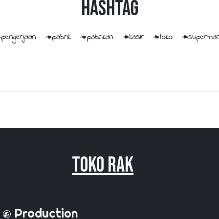
HashTag
pengerjaan
#pabrik
#pabrikan
#kasir
#toko
#supermar
Toko Rak
Production