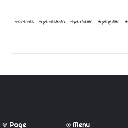
#cinemas
#pemesanan
#pembelian
#penjualan
#
Page
Menu