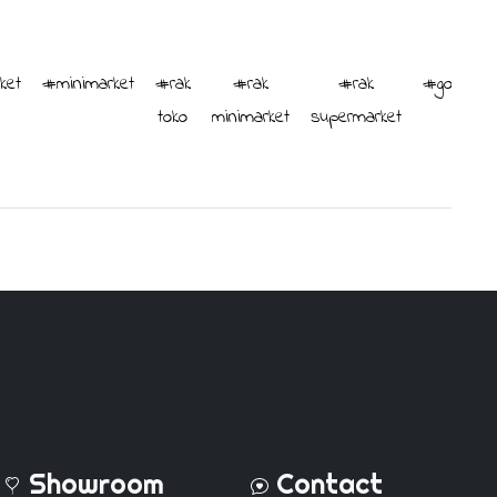
ket
#minimarket
#rak
#rak
#rak
#gondola
toko
minimarket
supermarket
Showroom
Contact