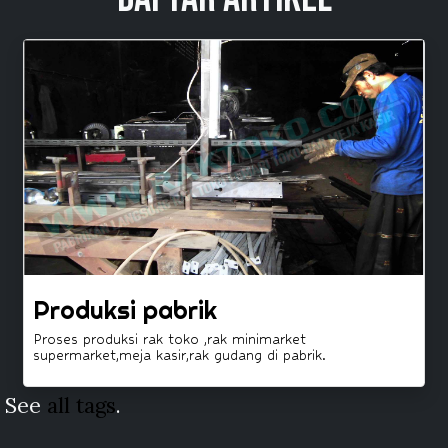
Produksi pabrik
Proses produksi rak toko ,rak minimarket
supermarket,meja kasir,rak gudang di pabrik.
See
all tags
.