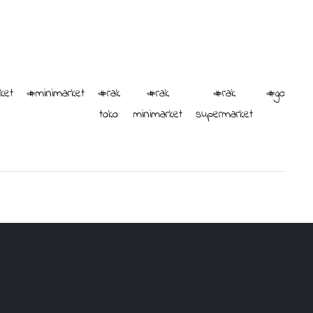
ket
#minimarket
#rak
#rak
#rak
#gondola
toko
minimarket
supermarket