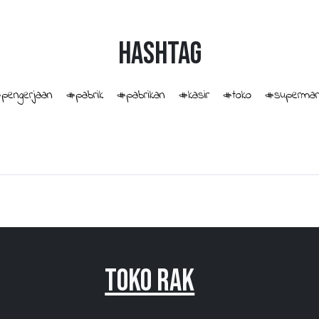
HashTag
pengerjaan
#pabrik
#pabrikan
#kasir
#toko
#supermar
Toko Rak