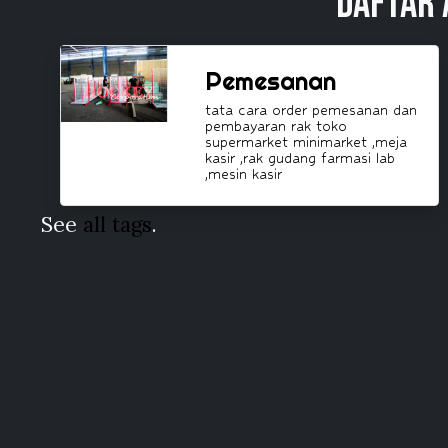
Daftar 
Pemesanan
tata cara order pemesanan dan
pembayaran rak toko
supermarket minimarket ,meja
kasir ,rak gudang farmasi lab
,mesin kasir
See
all tags
.