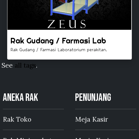
Rak Gudang / Farmasi Lab
Rak Gudang / Farmasi Laboratorium perakitan.
See
all tags
.
ANEKA RAK
PENUNJANG
Rak Toko
Meja Kasir