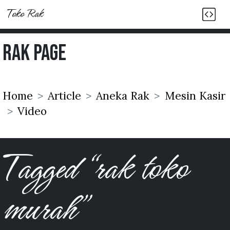
Toko Rak
Rak Page
Home
Article
Aneka Rak
Mesin Kasir
Video
Tagged “rak toko
murah”