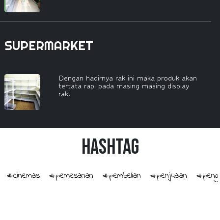
SUPERMARKET
Dengan hadirnya rak ini maka produk akan
tertata rapi pada masing masing display
rak.
HashTag
#cinemas
#pemesanan
#pembelian
#penjualan
#penge