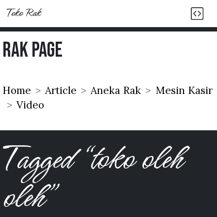
Toko Rak
Rak Page
Home
Article
Aneka Rak
Mesin Kasir
Video
Tagged “toko oleh
oleh”