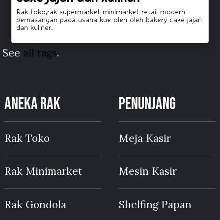
Rak toko,rak supermarket minimarket retail modern
pemasangan pada usaha kue oleh oleh bakery cake jajan
dan kuliner.
See
all tags
.
ANEKA RAK
PENUNJANG
Rak Toko
Meja Kasir
Rak Minimarket
Mesin Kasir
Rak Gondola
Shelfing Papan