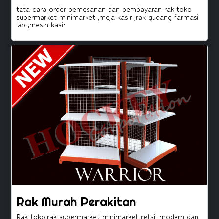
tata cara order pemesanan dan pembayaran rak toko
supermarket minimarket ,meja kasir ,rak gudang farmasi
lab ,mesin kasir
Rak Murah Perakitan
Rak toko,rak supermarket minimarket retail modern dan