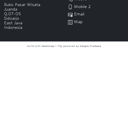
Ruko Pasar Wisata
Mobile 2
Juanda
Q.07-05
Email
Sidoarjo
Map
East Java
Indonesia
build with
bootstrap
+
11ty
powered by
Google Firebase