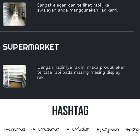
Sangat elegan dan terlihat rapi jika
swalayan anda menggunakan rak kami.
SUPERMARKET
Dengan hadirnya rak ini maka produk akan
tertata rapi pada masing masing display
rak.
HashTag
#cinemas
#pemesanan
#pembelian
#penjualan
#penge