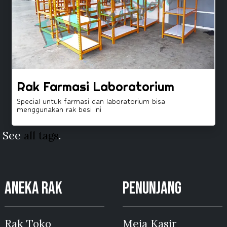
Rak Farmasi Laboratorium
Special untuk farmasi dan laboratorium bisa
menggunakan rak besi ini
See
all tags
.
ANEKA RAK
PENUNJANG
Rak Toko
Meja Kasir