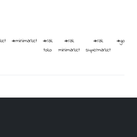
ket
#minimarket
#rak
#rak
#rak
#gondola
toko
minimarket
supermarket