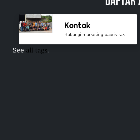
Daftar 
Kontak
Hubungi marketing pabrik rak
See
all tags
.