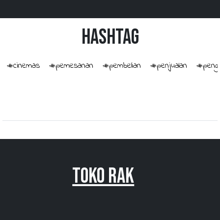
HashTag
#cinemas
#pemesanan
#pembelian
#penjualan
#penge
Toko Rak