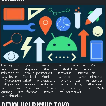
hastag :
#pengertian
#istilah
#tips
#article
#blog
#informasi
#apa itu
#artinya
#rak toko
#rak
minimarket
#rak supermarket
#revolusi
#kemajuan
#website
#aplikasi
#online
#raktoko
#rakminimarket
#raksupermarket
#rakgudang
#rakfarmasi
#mejakasir
#gondola
#sales
#startegi
#menghitung
#berapa
#membuka
#perijinan
#marketing
#rak gondola
#rak
gudang
#rak farmasi
#toko
#supermarket
#minimarket