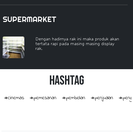
SUPERMARKET
Dengan hadirnya rak ini maka produk akan
tertata rapi pada masing masing display
rak.
HashTag
#cinemas
#pemesanan
#pembelian
#penjualan
#penge