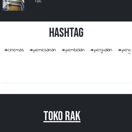
rak.
HashTag
#cinemas
#pemesanan
#pembelian
#penjualan
#penge
Toko Rak