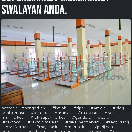
swalayan anda.
hastag :
#pengertian
#istilah
#tips
#article
#blog
#informasi
#apa itu
#artinya
#rak toko
#rak
minimarket
#rak supermarket
#gondola
#cara
#raktoko
#rakminimarket
#raksupermarket
#rakgudang
#rakfarmasi
#mejakasir
#membuka
#perijinan
#legalitas
#tatakan
#rak gondola
#survey
#lokasi