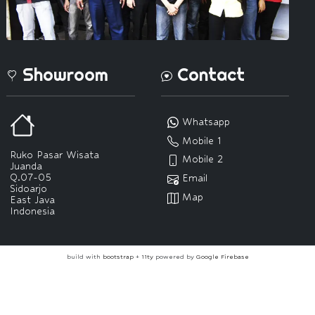
Showroom
Contact
Whatsapp
Mobile 1
Ruko Pasar Wisata
Mobile 2
Juanda
Q.07-05
Email
Sidoarjo
Map
East Java
Indonesia
build with
bootstrap
+
11ty
powered by
Google Firebase