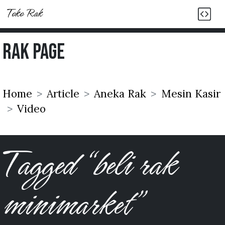
Toko Rak
Rak Page
Home
Article
Aneka Rak
Mesin Kasir
Video
Tagged “beli rak
minimarket”