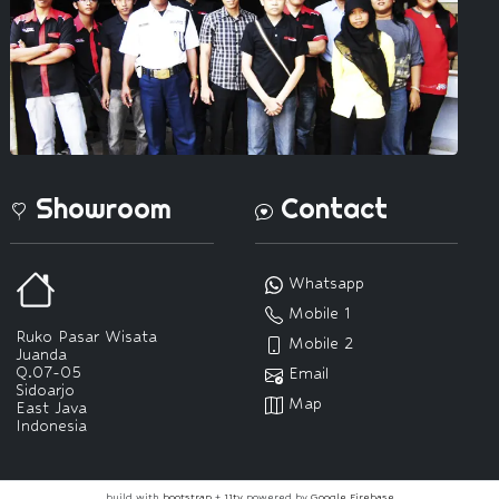
Showroom
Contact
Whatsapp
Mobile 1
Ruko Pasar Wisata
Mobile 2
Juanda
Q.07-05
Email
Sidoarjo
Map
East Java
Indonesia
build with
bootstrap
+
11ty
powered by
Google Firebase