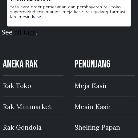
tata cara order pemesanan dan pembayaran rak toko
supermarket minimarket ,meja kasir ,rak gudang farmasi
lab ,mesin kasir
See
all tags
.
ANEKA RAK
PENUNJANG
Rak Toko
Meja Kasir
Rak Minimarket
Mesin Kasir
Rak Gondola
Shelfing Papan