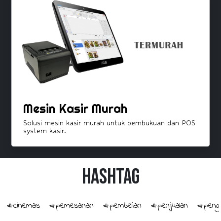
Mesin Kasir Murah
Solusi mesin kasir murah untuk pembukuan dan POS
system kasir.
HashTag
#cinemas
#pemesanan
#pembelian
#penjualan
#penge