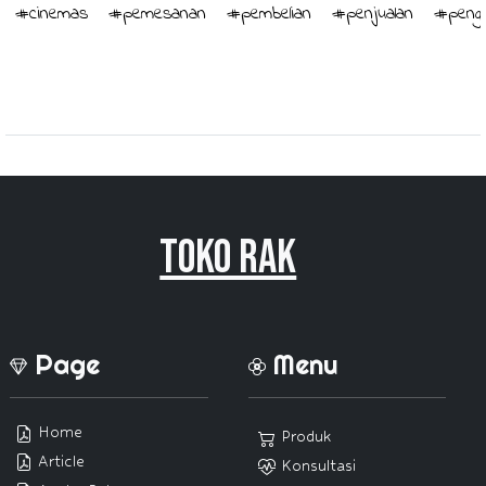
#cinemas
#pemesanan
#pembelian
#penjualan
#penge
Toko Rak
Page
Menu
Home
Produk
Article
Konsultasi