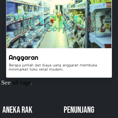
Anggaran
Berapa jumlah dan biaya uang anggaran membuka
minimarket toko retail modern.
See
all tags
.
ANEKA RAK
PENUNJANG