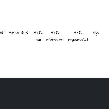
ket
#minimarket
#rak
#rak
#rak
#gondola
toko
minimarket
supermarket