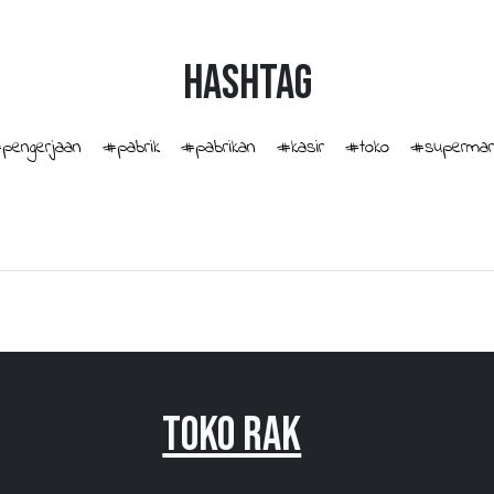
HashTag
pengerjaan
#pabrik
#pabrikan
#kasir
#toko
#supermar
Toko Rak