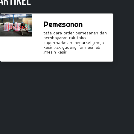
Artikel
Pemesanan
tata cara order pemesanan dan
pembayaran rak toko
supermarket minimarket ,meja
kasir ,rak gudang farmasi lab
,mesin kasir