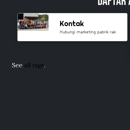
Daftar 
Kontak
Hubungi marketing pabrik rak
See
all tags
.