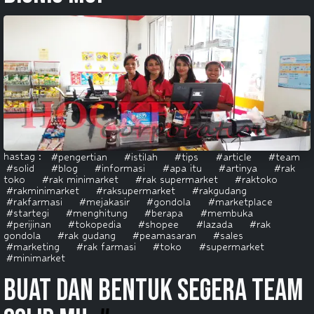
hastag :
#pengertian
#istilah
#tips
#article
#team
#solid
#blog
#informasi
#apa itu
#artinya
#rak
toko
#rak minimarket
#rak supermarket
#raktoko
#rakminimarket
#raksupermarket
#rakgudang
#rakfarmasi
#mejakasir
#gondola
#marketplace
#startegi
#menghitung
#berapa
#membuka
#perijinan
#tokopedia
#shopee
#lazada
#rak
gondola
#rak gudang
#peamasaran
#sales
#marketing
#rak farmasi
#toko
#supermarket
#minimarket
Buat dan bentuk segera team