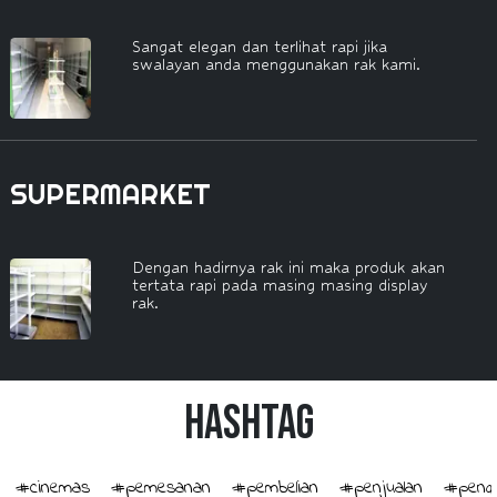
Sangat elegan dan terlihat rapi jika
swalayan anda menggunakan rak kami.
SUPERMARKET
Dengan hadirnya rak ini maka produk akan
tertata rapi pada masing masing display
rak.
HashTag
#cinemas
#pemesanan
#pembelian
#penjualan
#penge