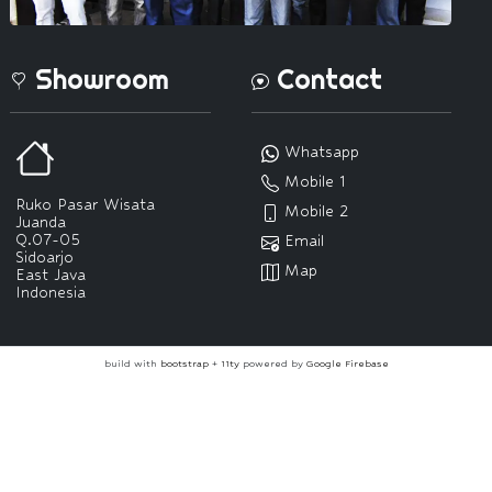
Showroom
Contact
Whatsapp
Mobile 1
Ruko Pasar Wisata
Mobile 2
Juanda
Q.07-05
Email
Sidoarjo
Map
East Java
Indonesia
build with
bootstrap
+
11ty
powered by
Google Firebase