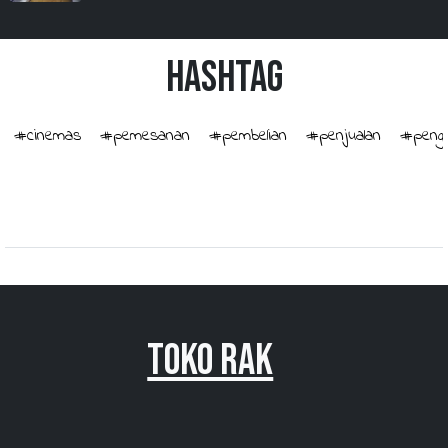
HashTag
#cinemas
#pemesanan
#pembelian
#penjualan
#penge
Toko Rak