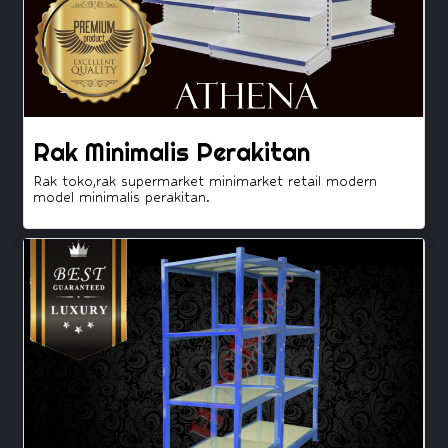
Rak Minimalis Perakitan
Rak toko,rak supermarket minimarket retail modern
model minimalis perakitan.