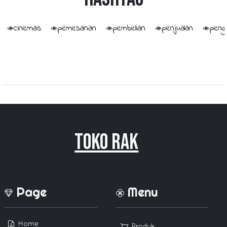
#cinemas
#pemesanan
#pembelian
#penjualan
#penge
Toko Rak
Page
Menu
Home
Produk