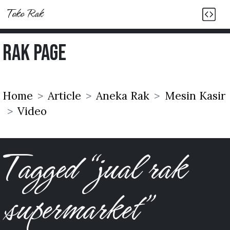
Toko Rak
Rak Page
Home
Article
Aneka Rak
Mesin Kasir
Video
Tagged “jual rak
supermarket”