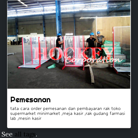
Pemesanan
tata cara order pemesanan dan pembayaran rak toko
supermarket minimarket ,meja kasir ,rak gudang farmasi
lab ,mesin kasir
See
all tags
.