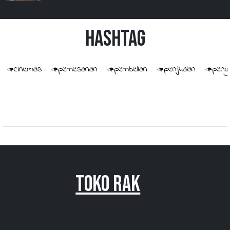
HashTag
#cinemas
#pemesanan
#pembelian
#penjualan
#penge
Toko Rak