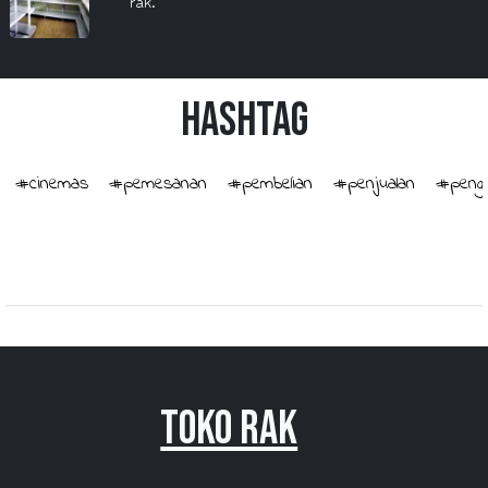
rak.
HashTag
#cinemas
#pemesanan
#pembelian
#penjualan
#penge
Toko Rak