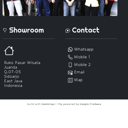
Showroom
Contact
Whatsapp
Mobile 1
Ruko Pasar Wisata
Mobile 2
Juanda
Q.07-05
Email
Sidoarjo
Map
East Java
Indonesia
build with
bootstrap
+
11ty
powered by
Google Firebase