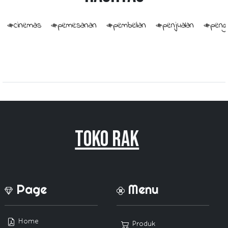
#cinemas
#pemesanan
#pembelian
#penjualan
#penge
Toko Rak
Page
Menu
Home
Produk