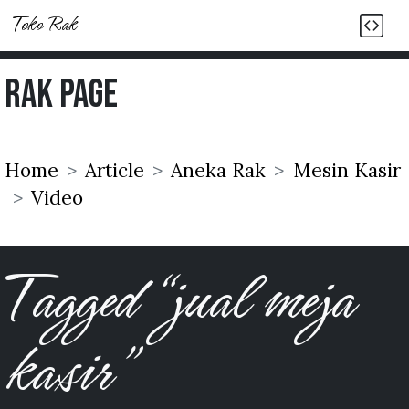
Toko Rak
Rak Page
Home
Article
Aneka Rak
Mesin Kasir
Video
Tagged “jual meja
kasir”