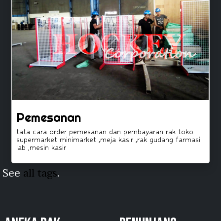
Pemesanan
tata cara order pemesanan dan pembayaran rak toko
supermarket minimarket ,meja kasir ,rak gudang farmasi
lab ,mesin kasir
See
all tags
.